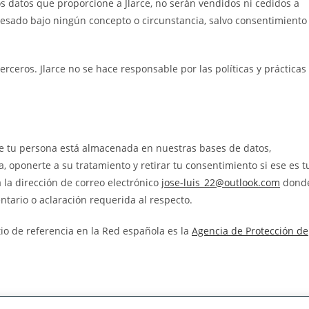
s datos que proporcione a Jlarce, no serán vendidos ni cedidos a
eresado bajo ningún concepto o circunstancia, salvo consentimiento
erceros. Jlarce no se hace responsable por las políticas y prácticas
re tu persona está almacenada en nuestras bases de datos,
rla, oponerte a su tratamiento y retirar tu consentimiento si ese es t
 la dirección de correo electrónico
jose-luis_22@outlook.com
dond
tario o aclaración requerida al respecto.
io de referencia en la Red española es la
Agencia de Protección de